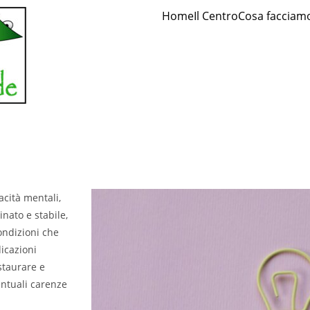
Home
Il Centro
Cosa facciam
cità mentali,
nato e stabile,
ondizioni che
icazioni
staurare e
entuali carenze