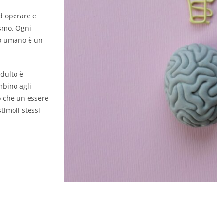
ad operare e
ismo. Ogni
mo umano è un
adulto è
mbino agli
io che un essere
timoli stessi